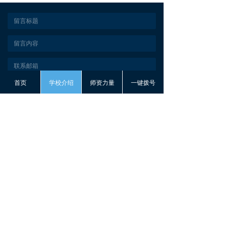
首页
学校介绍
师资力量
一键拨号
提交
地址：
重庆市渝北区两江新区翠云街道
翠扬路2196号2-3
电话：
15902358452
版权所有：
重庆两江新区香庭艺术培训有限责任公司
渝ICP备2023016385号-1